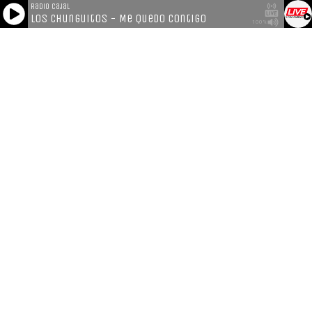
Radio Cajal
Los Chunguitos - Me Quedo Contigo
100%